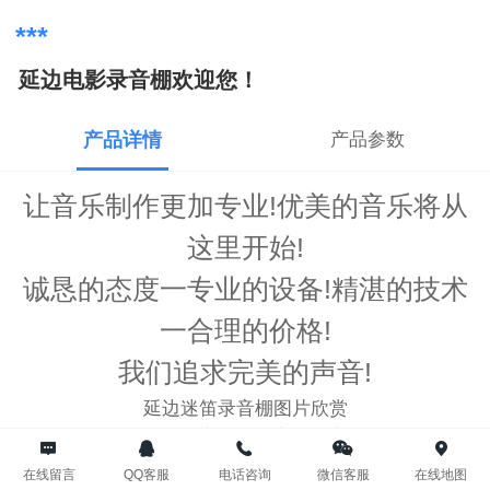
***
延边电影录音棚欢迎您！
产品详情
产品参数
让音乐制作更加专业!优美的音乐将从
这里开始!
诚恳的态度一专业的设备!精湛的技术
一合理的价格!
我们追求完美的声音!
延边迷笛录音棚图片欣赏
延边迷笛乐园@音乐工作室@录音棚@传媒
以专业的声学设计,顶级的录音器材,认真的工作态度,
在线留言
QQ客服
电话咨询
微信客服
在线地图