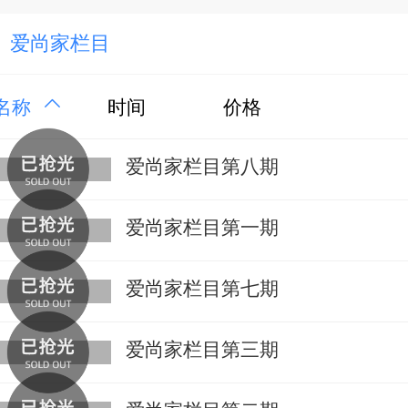
爱尚家栏目
名称
时间
价格
​爱尚家栏目第八期
爱尚家栏目第一期
爱尚家栏目第七期
爱尚家栏目第三期